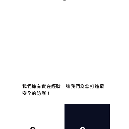
經營許可
旅館／飯店需要耐震評估或舊樓改善計
畫．
我們擁有實在經驗，讓我們為您打造最
安全的防護！